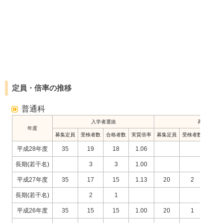
定員・倍率の推移
普通科
入学者選抜
再募集
年度
募集定員
受検者数
合格者数
実質倍率
募集定員
受検者数
合格者
平成28年度
35
19
18
1.06
長期(若干名)
3
3
1.00
平成27年度
35
17
15
1.13
20
2
1
長期(若干名)
2
1
平成26年度
35
15
15
1.00
20
1
1