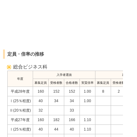
定員・倍率の推移
総合ビジネス科
入学者選抜
再募集
年度
募集定員
受検者数
合格者数
実質倍率
募集定員
受検者数
合格
平成28年度
160
152
152
1.00
8
2
2
Ⅰ(25％程度)
40
34
34
1.00
Ⅱ(20％程度)
32
33
平成27年度
160
182
166
1.10
Ⅰ(25％程度)
40
44
40
1.10