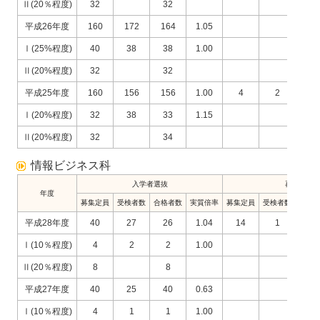
Ⅱ(20％程度)
32
32
平成26年度
160
172
164
1.05
Ⅰ(25%程度)
40
38
38
1.00
Ⅱ(20%程度)
32
32
平成25年度
160
156
156
1.00
4
2
2
Ⅰ(20%程度)
32
38
33
1.15
Ⅱ(20%程度)
32
34
情報ビジネス科
入学者選抜
再募集
年度
募集定員
受検者数
合格者数
実質倍率
募集定員
受検者数
合格
平成28年度
40
27
26
1.04
14
1
1
Ⅰ(10％程度)
4
2
2
1.00
Ⅱ(20％程度)
8
8
平成27年度
40
25
40
0.63
Ⅰ(10％程度)
4
1
1
1.00