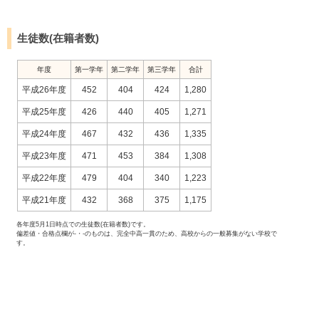
生徒数(在籍者数)
年度
第一学年
第二学年
第三学年
合計
平成26年度
452
404
424
1,280
平成25年度
426
440
405
1,271
平成24年度
467
432
436
1,335
平成23年度
471
453
384
1,308
平成22年度
479
404
340
1,223
平成21年度
432
368
375
1,175
各年度5月1日時点での生徒数(在籍者数)です。
偏差値・合格点欄が-・-のものは、完全中高一貫のため、高校からの一般募集がない学校で
す。