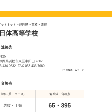
ドットネット
>
静岡県
>
高校
>
西部
日体高等学校
・連絡先
3125
静岡県浜松市東区半田山3-30-1
3-434-0632 FAX 053-433-7680
>>
学校ホームページ
・合格点
学科 (系・コース)
偏差値・合格点
65・395
選抜・Ⅰ類