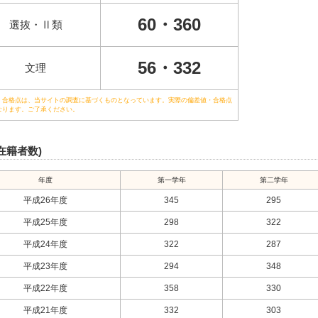
60・360
選抜・Ⅱ類
56・332
文理
・合格点は、当サイトの調査に基づくものとなっています。実際の偏差値・合格点
なります。ご了承ください。
在籍者数)
年度
第一学年
第二学年
平成26年度
345
295
平成25年度
298
322
平成24年度
322
287
平成23年度
294
348
平成22年度
358
330
平成21年度
332
303