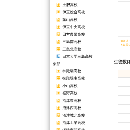
土肥高校
伊豆総合高校
韮山高校
伊豆中央高校
田方農業高校
三島南高校
偏差値
とは異
三島北高校
日本大学三島高校
生徒数(
東部
御殿場高校
御殿場南高校
小山高校
裾野高校
沼津東高校
沼津西高校
沼津城北高校
沼津工業高校