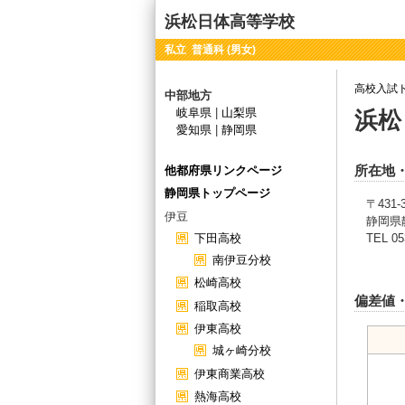
浜松日体高等学校
私立 普通科 (男女)
高校入試
中部地方
岐阜県
|
山梨県
浜松
愛知県
|
静岡県
所在地
他都府県リンクページ
静岡県トップページ
〒431-
伊豆
静岡県
下田高校
TEL 05
南伊豆分校
松崎高校
偏差値
稲取高校
伊東高校
城ヶ崎分校
伊東商業高校
熱海高校