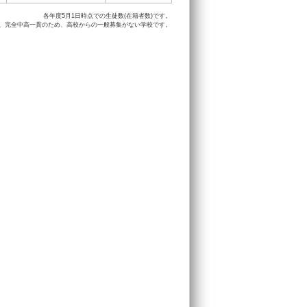
各年度5月1日時点での生徒数(在籍者数)です。
は、完全中高一貫のため、高校からの一般募集がない学校です。