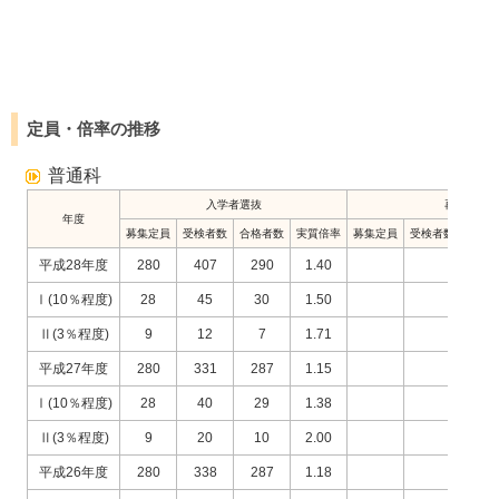
定員・倍率の推移
普通科
入学者選抜
再募集
年度
募集定員
受検者数
合格者数
実質倍率
募集定員
受検者数
合格
平成28年度
280
407
290
1.40
Ⅰ(10％程度)
28
45
30
1.50
Ⅱ(3％程度)
9
12
7
1.71
平成27年度
280
331
287
1.15
Ⅰ(10％程度)
28
40
29
1.38
Ⅱ(3％程度)
9
20
10
2.00
平成26年度
280
338
287
1.18