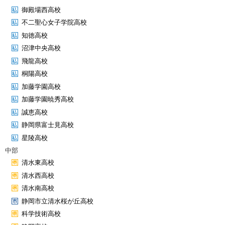
御殿場西高校
不二聖心女子学院高校
知徳高校
沼津中央高校
飛龍高校
桐陽高校
加藤学園高校
加藤学園暁秀高校
誠恵高校
静岡県富士見高校
星陵高校
中部
清水東高校
清水西高校
清水南高校
静岡市立清水桜が丘高校
科学技術高校