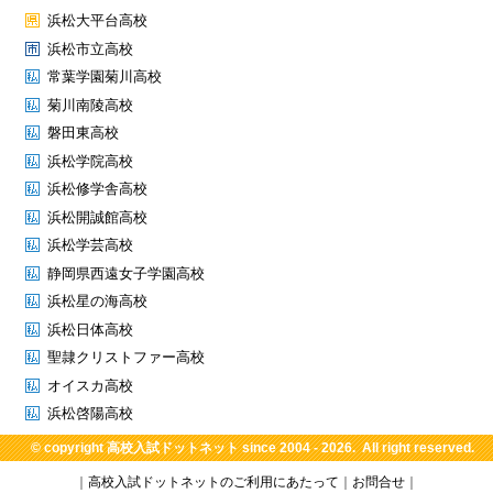
浜松大平台高校
浜松市立高校
常葉学園菊川高校
菊川南陵高校
磐田東高校
浜松学院高校
浜松修学舎高校
浜松開誠館高校
浜松学芸高校
静岡県西遠女子学園高校
浜松星の海高校
浜松日体高校
聖隷クリストファー高校
オイスカ高校
浜松啓陽高校
© copyright
高校入試ドットネット
since 2004 - 2026. All right reserved.
｜
高校入試ドットネットのご利用にあたって
｜
お問合せ
｜